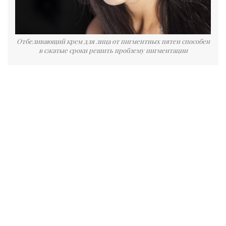
Отбеливающий крем для лица от пигментных пятен способен
в сжатые сроки решить проблему пигментации