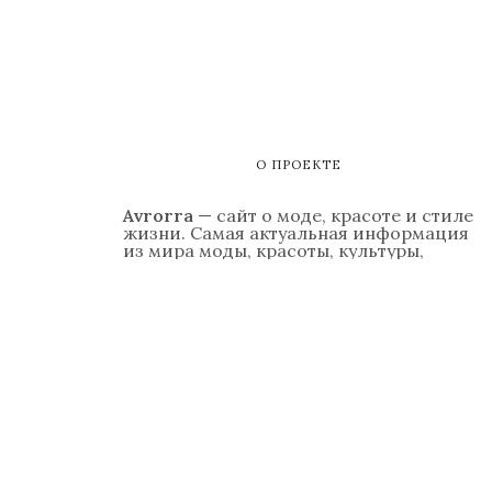
О ПРОЕКТЕ
Avrorra
— сайт о моде, красоте и стиле
жизни. Самая актуальная информация
из мира моды, красоты, культуры,
светской жизни, гастрономии,
путешествий, а также — психология
отношений, обзоры модных гаджетов.
Контакты
Реклама