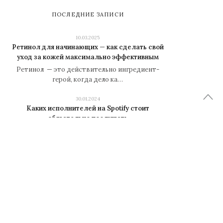
ПОСЛЕДНИЕ ЗАПИСИ
10.03.2025
Ретинол для начинающих — как сделать свой
уход за кожей максимально эффективным
Ретинол — это действительно ингредиент-
герой, когда дело ка…
30.01.2024
Каких исполнителей на Spotify стоит
обязательно послушать
Автор: iarriba Распечатать Оцените статью:
54321 (33 голоса,…
25.09.2022
Звезды «чайлд фри»: 10 знаменитостей,
которые сознательно не заводили детей
Многие не получают удовольствия от семейной
жизни и общения …