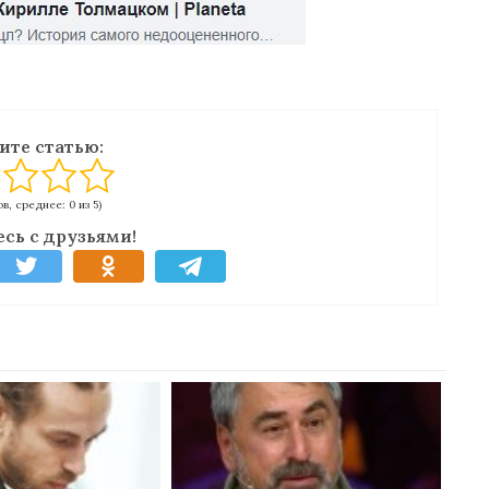
ите статью:
в, среднее: 0 из 5)
сь с друзьями!