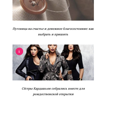
Пуговица на счастье и денежное благосостояние: как
выбрать и пришить
5
Сёстры Кардашьян собрались вместе для
рождественской открытки