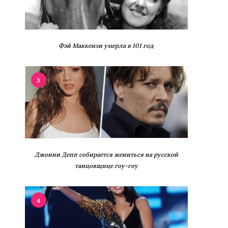
Фэй Маккензи умерла в 101 год
3
Джонни Депп собирается жениться на русской
танцовщице гоу-гоу
4