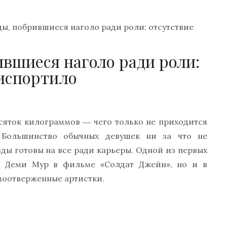
ды, побрившиеся наголо ради роли: отсутствие
ившиеся наголо ради роли:
 испортило
есяток килограммов ― чего только не приходится
. Большинство обычных девушек ни за что не
зды готовы на все ради карьеры. Одной из первых
 Деми Мур в фильме «Солдат Джейн», но и в
моотверженные артистки.