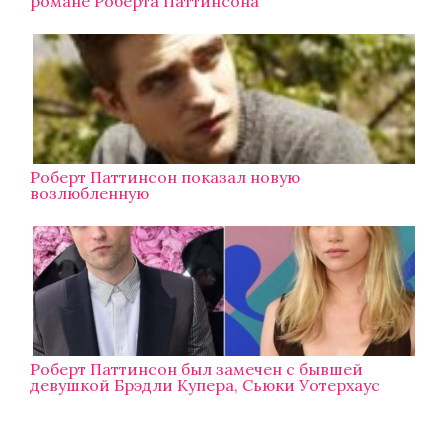
романе Роберта Паттинсона
Роберт Паттинсон показал новую
возлюбленную
Роберт Паттинсон был замечен с бывшей
девушкой Брэдли Купера, Сьюки Уотерхаус