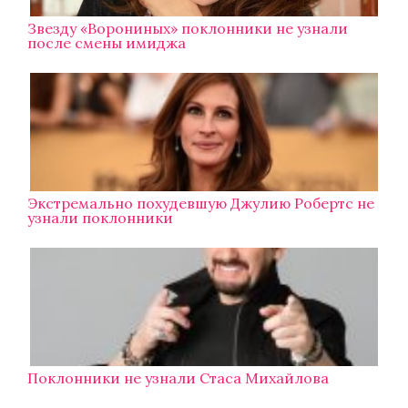
Звезду «Ворониных» поклонники не узнали
после смены имиджа
Экстремально похудевшую Джулию Робертс не
узнали поклонники
Поклонники не узнали Стаса Михайлова