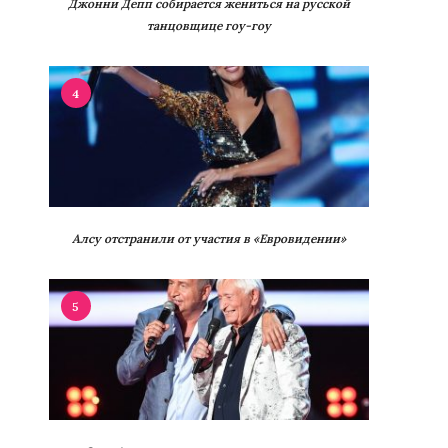
Джонни Депп собирается жениться на русской
танцовщице гоу-гоу
4
Алсу отстранили от участия в «Евровидении»
5