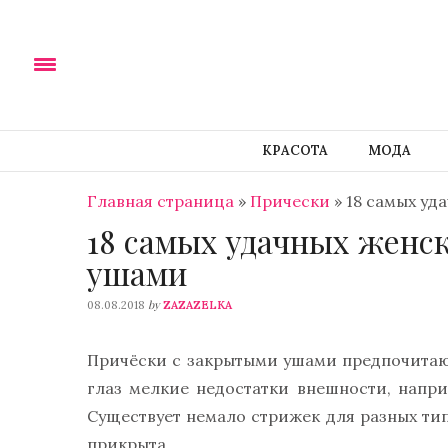
КРАСОТА
МОДА
Главная страница
»
Прически
»
18 самых уд
18 самых удачных женс
ушами
by
08.08.2018
ZAZAZELKA
Причёски с закрытыми ушами предпочитают
глаз мелкие недостатки внешности, напри
Существует немало стрижек для разных тип
прикрыта.