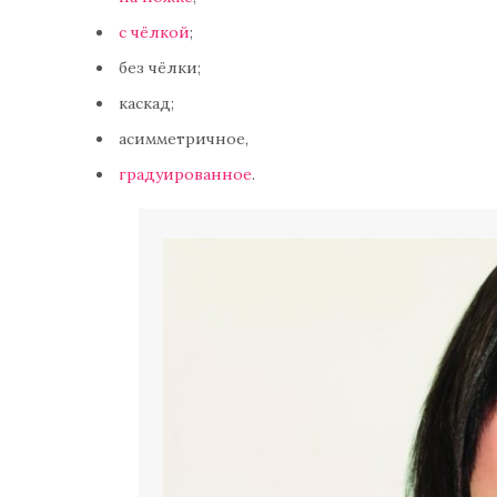
с чёлкой
;
без чёлки;
каскад;
асимметричное,
градуированное
.