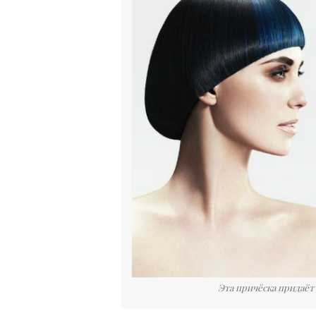
Эта причёска придаёт