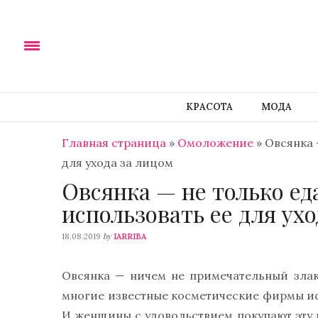
КРАСОТА
МОДА
Главная страница
»
Омоложение
»
Овсянка 
для ухода за лицом
Овсянка — не только еда
использовать ее для ухо
by
18.08.2019
IARRIBA
Овсянка — ничем не примечательный злак,
многие известные косметические фирмы ис
И женщины с удовольствием покупают эту к