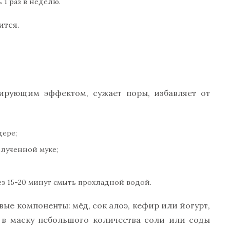
 1 раз в неделю.
ится.
тирующим эффектом, сужает поры, избавляет от
дере;
олученной муке;
ез 15-20 минут смыть прохладной водой.
вые компоненты: мёд, сок алоэ, кефир или йогурт,
 в маску небольшого количества соли или соды