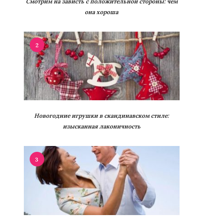
Смотрим на зависть с положительной стороны: чем
она хороша
2
Новогодние игрушки в скандинавском стиле:
изысканная лаконичность
3