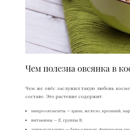
Чем полезна овсянка в к
Чем же овёс заслужил такую любовь косме
составе. Это растение содержит:
микроэлементы — цинк, железо, кремний, мар
витамины — Е, группы В;
антиоксиданты — бета-глюкан, фитиновая кис