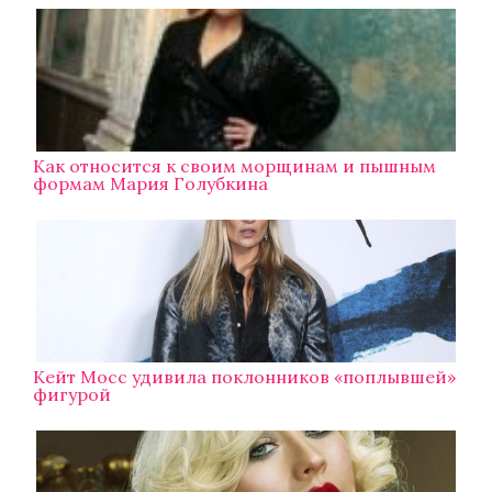
Как относится к своим морщинам и пышным
формам Мария Голубкина
Кейт Мосс удивила поклонников «поплывшей»
фигурой