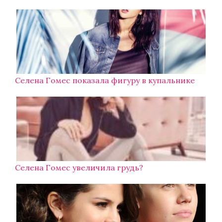
Селена Гомес показала фигуру в купальнике
Селена Гомес увеличила грудь?