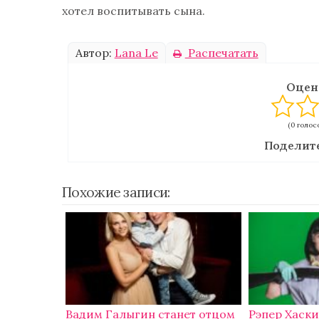
хотел воспитывать сына.
Автор:
Lana Le
Распечатать
Оцен
(0 голосо
Поделите
Похожие записи:
Вадим Галыгин станет отцом
Рэпер Хаски