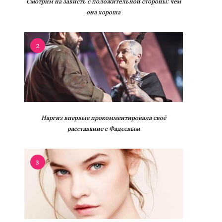
Смотрим на зависть с положительной стороны: чем
она хороша
2
Наргиз впервые прокомментировала своё
расставание с Фадеевым
3