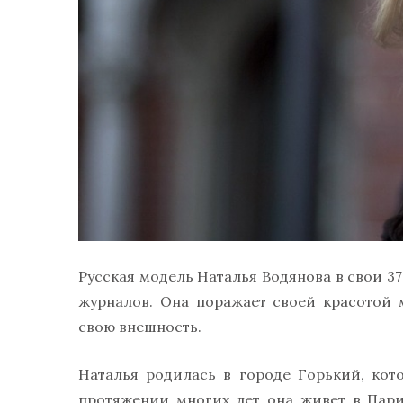
Русская модель Наталья Водянова в свои 3
журналов. Она поражает своей красотой 
свою внешность.
Наталья родилась в городе Горький, ко
протяжении многих лет она живет в Пари