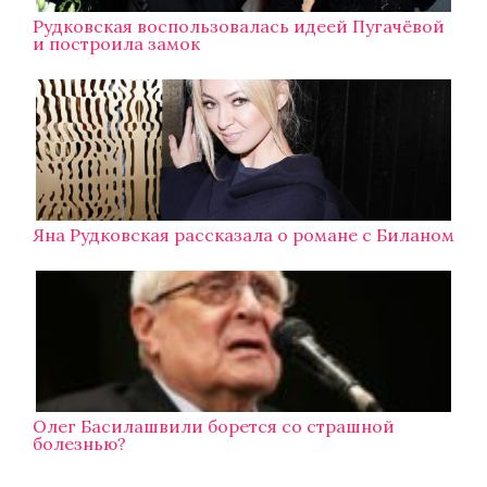
Рудковская воспользовалась идеей Пугачёвой
и построила замок
Яна Рудковская рассказала о романе с Биланом
Олег Басилашвили борется со страшной
болезнью?