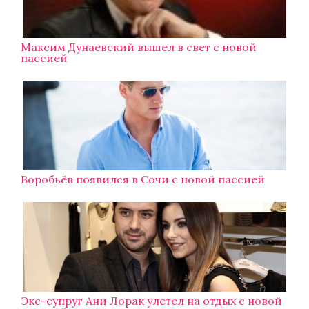
Максим Дунаевский вышел в свет с новой
пассией
Воробьёв появился в Сочи с новой пассией
Экс-супруг Ани Лорак улетел на отдых с новой