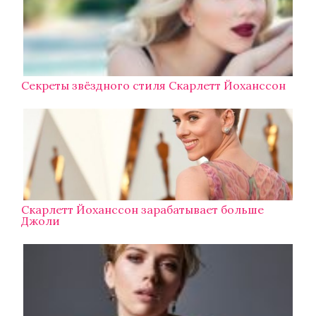
Секреты звёздного стиля Скарлетт Йоханссон
Скарлетт Йоханссон зарабатывает больше
Джоли