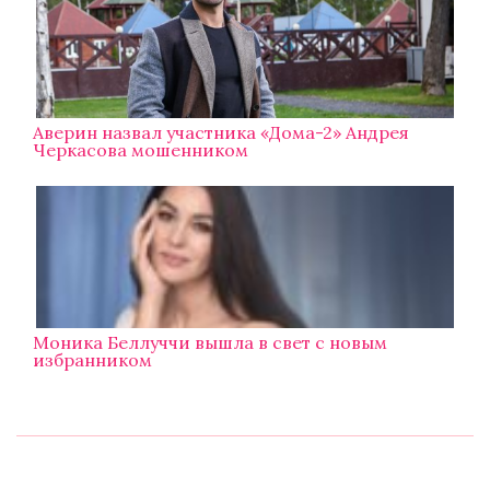
Аверин назвал участника «Дома-2» Андрея
Черкасова мошенником
Моника Беллуччи вышла в свет с новым
избранником