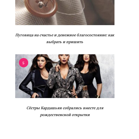
Пуговица на счастье и денежное благосостояние: как
выбрать и пришить
5
Сёстры Кардашьян собрались вместе для
рождественской открытки