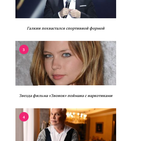
Галкин похвастался спортивной формой
3
Звезда фильма «Звонок» поймана с наркотиками
4