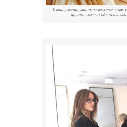
К концу манипуляций, на макушке остает
ярусами создают объем и позв