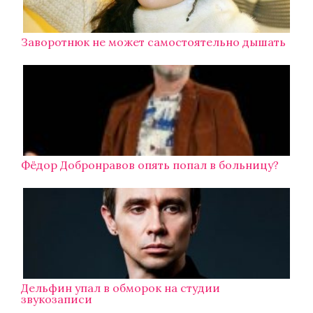
Заворотнюк не может самостоятельно дышать
Фёдор Добронравов опять попал в больницу?
Дельфин упал в обморок на студии
звукозаписи