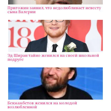
Пригожин заявил, что недолюбливает невесту
сына Валерии
Эд Ширан тайно женился на своей школьной
подруге
Бекмамбетов женился на молодой
возлюбленной