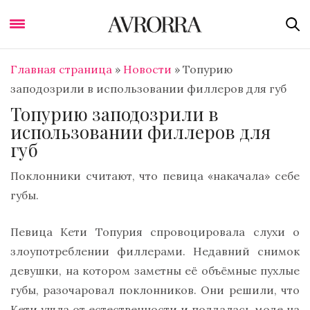
Главная страница
»
Новости
»
Топурию
заподозрили в использовании филлеров для губ
Топурию заподозрили в
использовании филлеров для
губ
Поклонники считают, что певица «накачала» себе
губы.
Певица Кети Топурия спровоцировала слухи о
злоупотреблении филлерами. Недавний снимок
девушки, на котором заметны её объёмные пухлые
губы, разочаровал поклонников. Они решили, что
Кети ушла от естественности и поддалась моде на