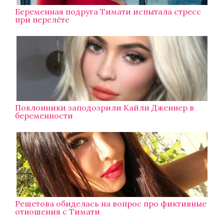
Беременная подруга Тимати испытала стресс
при перелёте
Поклонники заподозрили Кайли Дженнер в
беременности
Решетова обиделась на вопрос про фиктивные
отношения с Тимати