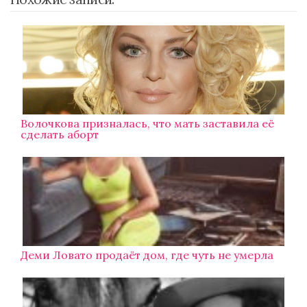
Волочкова призналась, что мать заставила её
сделать аборт
Деми Ловато продаёт дом, где чуть не умерла