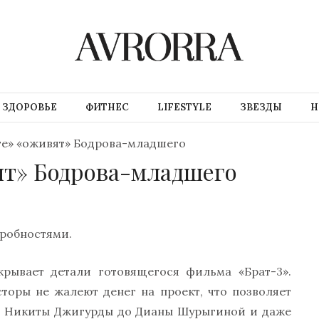
ЗДОРОВЬЕ
ФИТНЕС
LIFESTYLE
ЗВЕЗДЫ
Н
те» «оживят» Бодрова-младшего
ят» Бодрова-младшего
робностями.
рывает детали готовящегося фильма «Брат-3».
торы не жалеют денег на проект, что позволяет
 и Никиты Джигурды до Дианы Шурыгиной и даже