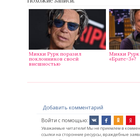
Похожие записи:
Микки Рурк поразил
Микки Рурк 
поклонников своей
«Брате-3»?
внешностью
Добавить комментарий
Войти с помощью:
Уважаемые читатели! Мы не приемлем в коммент
ссылки на сторонние ресурсы, враждебные заяв