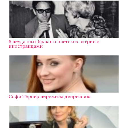
6 неудачных браков советских актрис с
иностранцами
Софи Тёрнер пережила депрессию