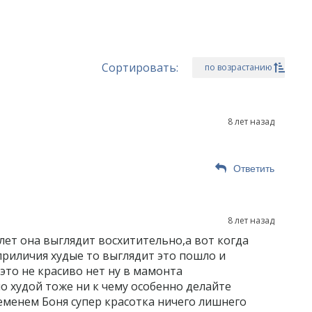
Сортировать:
по возрастанию
8 лет назад
Ответить
8 лет назад
6 лет она выглядит восхитительно,а вот когда
риличия худые то выглядит это пошло и
это не красиво нет ну в мамонта
о худой тоже ни к чему особенно делайте
временем Боня супер красотка ничего лишнего