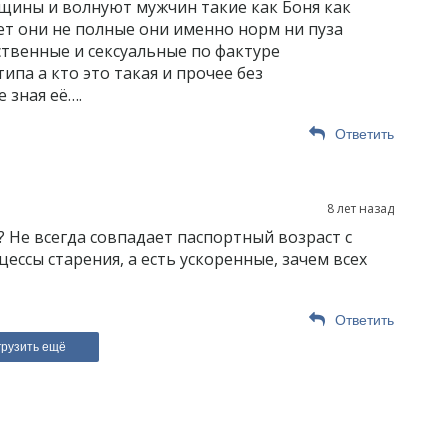
щины и волнуют мужчин такие как Боня как
ет они не полные они именно норм ни пуза
ственные и сексуальные по фактуре
типа а кто это такая и прочее без
 зная её….
Ответить
8 лет назад
? Не всегда совпадает паспортный возраст с
ессы старения, а есть ускоренные, зачем всех
Ответить
грузить ещё