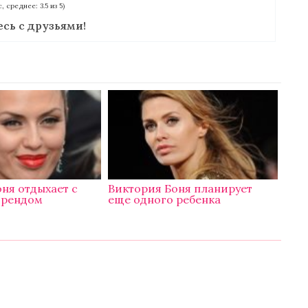
с, среднее: 3.5 из 5)
сь с друзьями!
ня отдыхает с
Виктория Боня планирует
френдом
еще одного ребенка