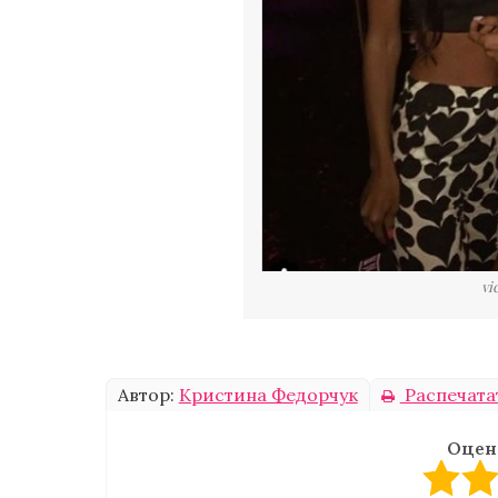
vi
Автор:
Кристина Федорчук
Распечата
Оцен