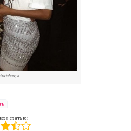
ctoriabonya
ть
ите статью: