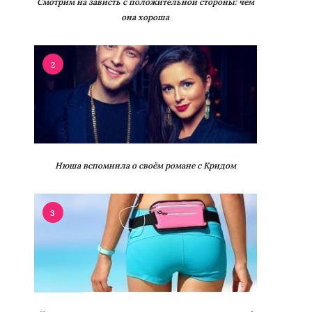
Смотрим на зависть с положительной стороны: чем
она хороша
2
Нюша вспомнила о своём романе с Кридом
3