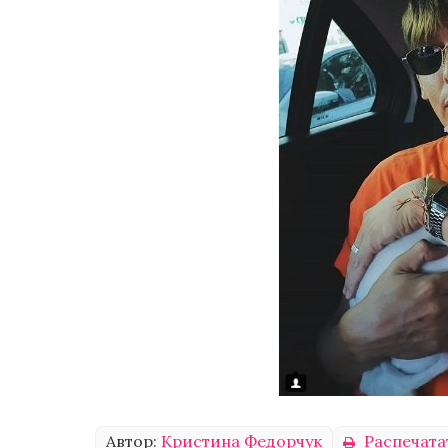
Автор:
Кристина Федорчук
Распечата