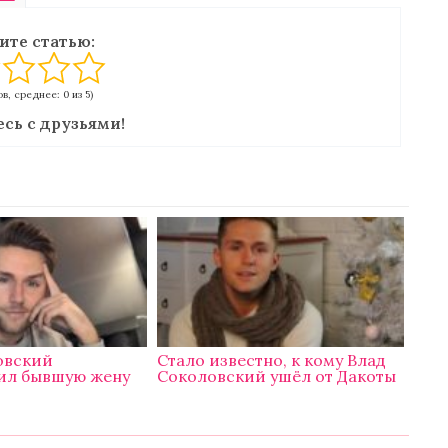
ите статью:
в, среднее: 0 из 5)
сь с друзьями!
овский
Стало известно, к кому Влад
ил бывшую жену
Соколовский ушёл от Дакоты