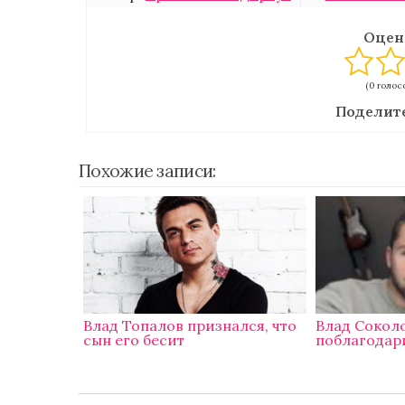
Оцен
(0 голосо
Поделите
Похожие записи:
Влад Топалов признался, что
Влад Сокол
сын его бесит
поблагодар