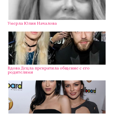
Умерла Юлия Началова
Вдова Децла прекратила общение с его
родителями