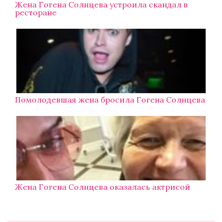
Жена Гогена Солнцева устроила скандал в
ресторане
Помолодевшая жена бросила Гогена Солнцева
Жена Гогена Солнцева оказалась актрисой