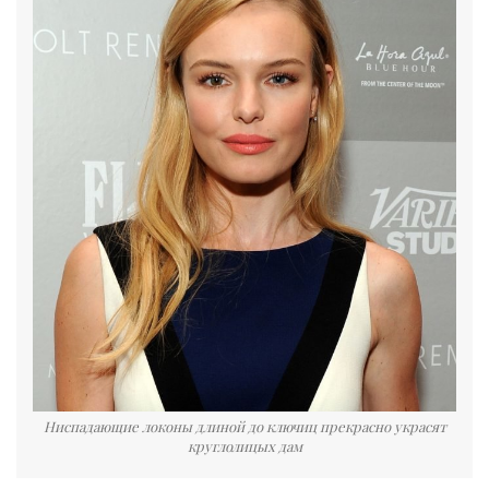
Ниспадающие локоны длиной до ключиц прекрасно украсят
круглолицых дам