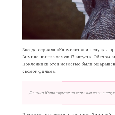
Звезда сериала «Кармелита» и ведущая п
Зимина, вышла замуж 17 августа. Об этом 
Поклонники этой новостью были ошарашены,
съемок фильма.
До этого Юлия тщательно скрывала свою личную
Позже стало известно, что мужа Зиминой з