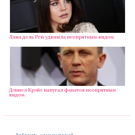
Лана дель Рей удивила неопрятным видом
Дэниел Крэйг напугал фанатов неопрятным
видом