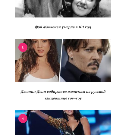
Фэй Маккензи умерла в 101 год
3
Джонни Депп собирается жениться на русской
танцовщице гоу-гоу
4