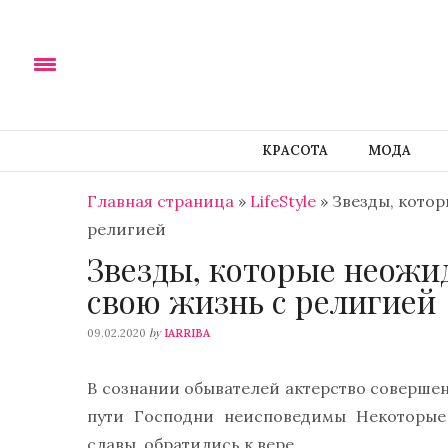
КРАСОТА
МОДА
Главная страница
»
LifeStyle
»
Звезды, котор
религией
Звезды, которые неожид
свою жизнь с религией
by
09.02.2020
IARRIBA
В сознании обывателей актерство совершенн
пути Господни неисповедимы Некоторые 
славы, обратились к вере.