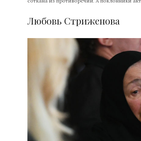
соткана из противоречий. А поклонники акт
Любовь Стриженова