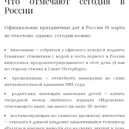
Что отмечают сегодня в
России
Официальных праздничных дат в России 16 марта
не отмечено, однако, сегодня можно:
киноманам — собраться у офисного кулера и поднять
бумажные стаканчики с водой в честь первого в России
киносеанса, продемонстрированного в этот день (4 мая
по старому стилю) в Санкт-Петербурге;
трезвенникам — отхлебнуть минералки во славу
антиалкогольной кампании 1985 года;
родителям, имеющим маленьких детей — купить
очередной номер любимого журнала «Мурзилки»,
отмечающего ныне, ни много ни мало, 95-летие;
ностальгирующим по славному прошлому личностям
— отыскать в дачной кладовке запылившийся телевизор
«Радуга» и наконец вывести его на свалку, аккурат в день