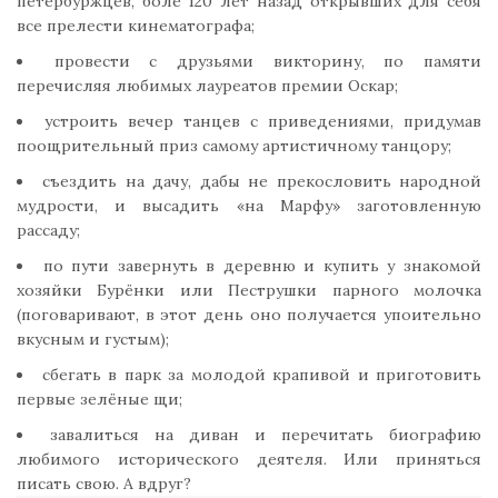
петербуржцев, боле 120 лет назад открывших для себя
все прелести кинематографа;
провести с друзьями викторину, по памяти
перечисляя любимых лауреатов премии Оскар;
устроить вечер танцев с приведениями, придумав
поощрительный приз самому артистичному танцору;
съездить на дачу, дабы не прекословить народной
мудрости, и высадить «на Марфу» заготовленную
рассаду;
по пути завернуть в деревню и купить у знакомой
хозяйки Бурёнки или Пеструшки парного молочка
(поговаривают, в этот день оно получается упоительно
вкусным и густым);
сбегать в парк за молодой крапивой и приготовить
первые зелёные щи;
завалиться на диван и перечитать биографию
любимого исторического деятеля. Или приняться
писать свою. А вдруг?