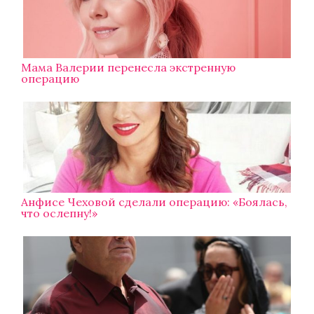
Мама Валерии перенесла экстренную
операцию
Анфисе Чеховой сделали операцию: «Боялась,
что ослепну!»