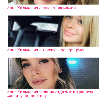
Анна Хилькевич снова стала мамой
Анна Хилькевич вывихнула дочери руку
Анна Хилькевич решила отдать выигранную
машину подписчику