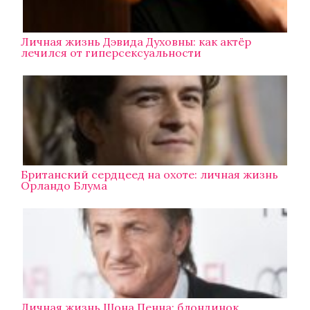
Личная жизнь Дэвида Духовны: как актёр
лечился от гиперсексуальности
Британский сердцеед на охоте: личная жизнь
Орландо Блума
Личная жизнь Шона Пенна: блондинок