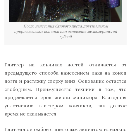
После нанесения базового цвета, другим лаком
прорисовывают кончики или основание мелкозернистой
губкой
Глиттер на кончиках ногтей отличается от
предыдущего способа нанесением лака на конец
ногтя и растяжку сверху вниз. Основание остается
свободным. Преимущество техники в том, что
продлевается срок жизни маникюра. Благодаря
уплотнению глиттером кончиков, лак долгое
время не скалывается.
Глиттерное омбре с цветовым акцентом идеально