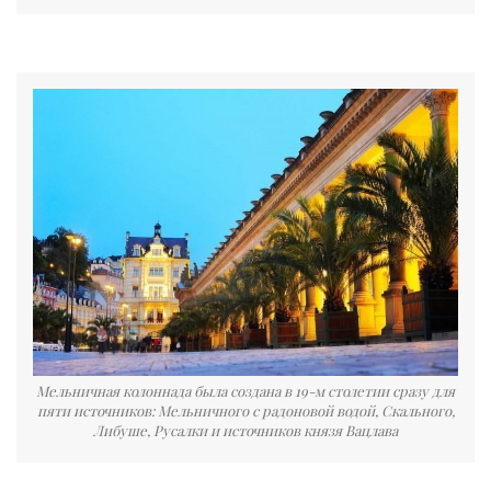
Мельничная колоннада была создана в 19-м столетии сразу для
пяти источников: Мельничного с радоновой водой, Скального,
Либуше, Русалки и источников князя Вацлава