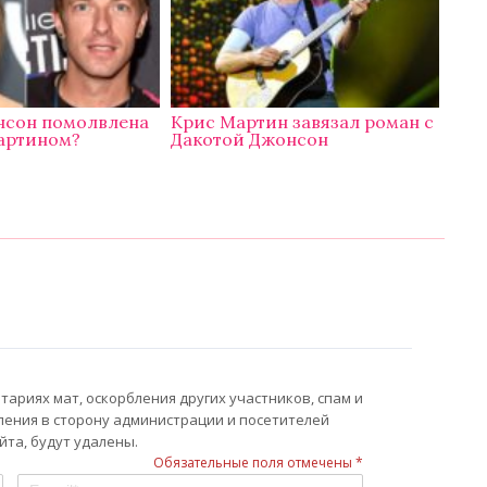
нсон помолвлена
Крис Мартин завязал роман с
артином?
Дакотой Джонсон
ариях мат, оскорбления других участников, спам и
ления в сторону администрации и посетителей
та, будут удалены.
Обязательные поля отмечены *