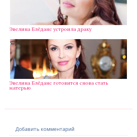
Эвелина Блёданс устроила драку
Эвелина Блёданс готовится снова стать
матерью
Добавить комментарий