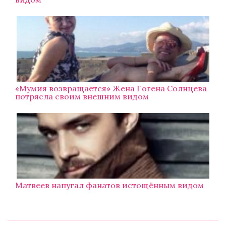
«Мумия возвращается» Жена Гогена Солнцева
потрясла своим внешним видом
Матвеев напугал фанатов истощённым видом