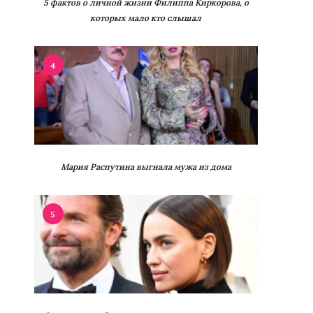
5 фактов о личной жизни Филиппа Киркорова, о
которых мало кто слышал
4
Мария Распутина выгнала мужа из дома
5