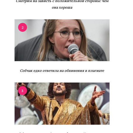
Смотрим на зависть с положительной стороны: чем
она хороша
2
Собчак едко ответила на обвинения в плагиате
3