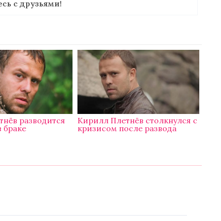
сь с друзьями!
тнёв разводится
Кирилл Плетнёв столкнулся с
в браке
кризисом после развода