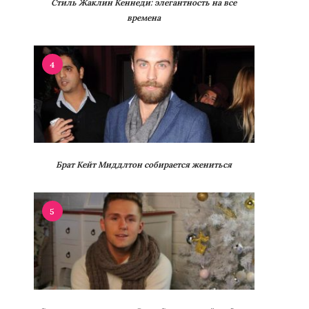
Стиль Жаклин Кеннеди: элегантность на все
времена
4
Брат Кейт Миддлтон собирается жениться
5