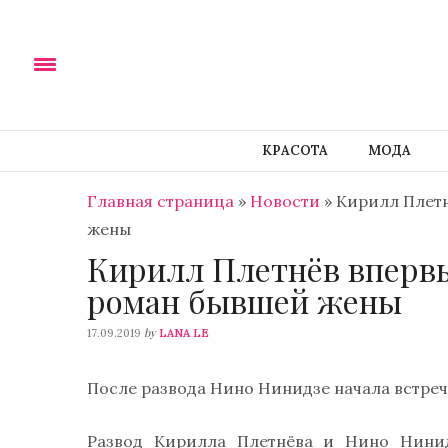
КРАСОТА
МОДА
Главная страница
»
Новости
»
Кирилл Плет
жены
Кирилл Плетнёв вперв
роман бывшей жены
by
17.09.2019
LANA LE
После развода Нино Нинидзе начала встре
Развод Кирилла Плетнёва и Нино Нинид