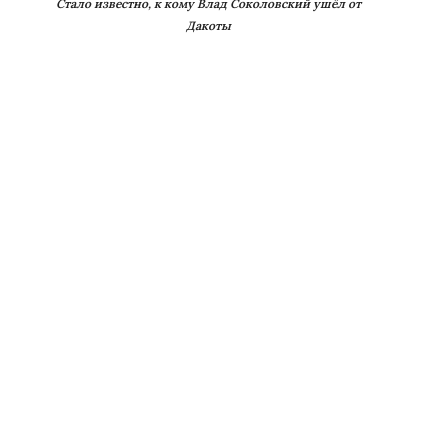
Стало известно, к кому Влад Соколовский ушёл от
Дакоты