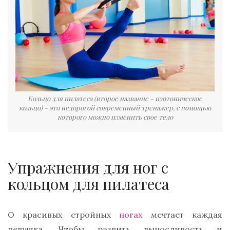
Кольцо для пилатеса (второе название – изотоническое
кольцо) – это недорогой современный тренажер, с помощью
которого можно изменить свое тело
Упражнения для ног с
кольцом для пилатеса
О красивых стройных
ногах
мечтает каждая
девушка. Чтобы развить выносливость и