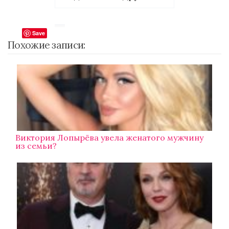
Save
Похожие записи:
Виктория Лопырёва увела женатого мужчину
из семьи?