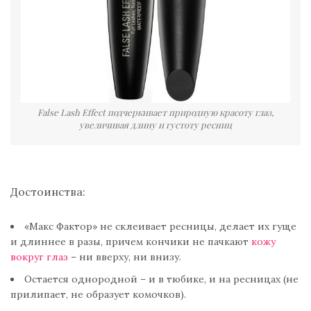
False Lash Effect подчеркивает природную красоту глаз,
увеличивая длину и густоту ресниц
Достоинства:
«Макс Фактор» не склеивает ресницы, делает их гуще
и длиннее в разы, причем кончики не пачкают
кожу
вокруг глаз
– ни вверху, ни внизу.
Остается однородной – и в тюбике, и на ресницах (не
прилипает, не образует комочков).