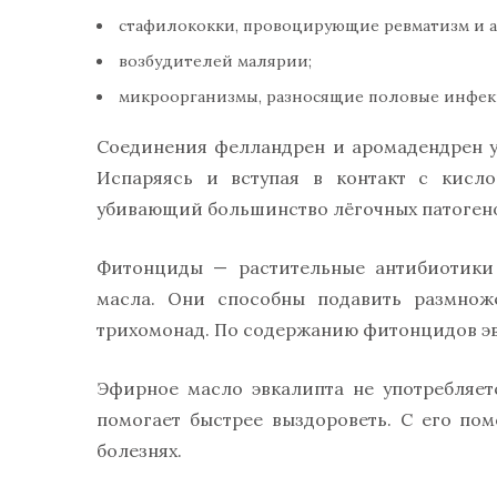
стафилококки, провоцирующие ревматизм и 
возбудителей малярии;
микроорганизмы, разносящие половые инфек
Соединения фелландрен и аромадендрен у
Испаряясь и вступая в контакт с кисло
убивающий большинство лёгочных патоген
Фитонциды — растительные антибиотики 
масла. Они способны подавить размноже
трихомонад. По содержанию фитонцидов эв
Эфирное масло эвкалипта не употребляетс
помогает быстрее выздороветь. С его п
болезнях.