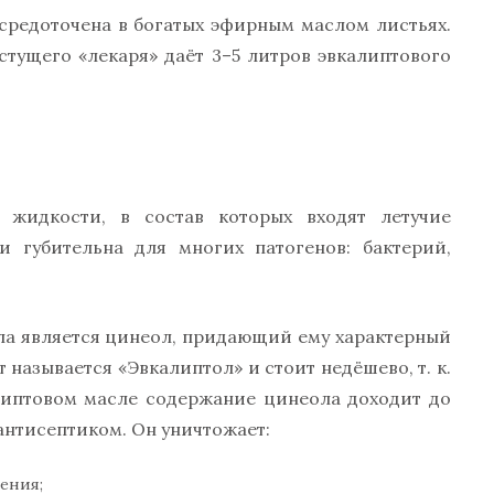
средоточена в богатых эфирным маслом листьях.
стущего «лекаря» даёт 3–5 литров эвкалиптового
жидкости, в состав которых входят летучие
и губительна для многих патогенов: бактерий,
ла является цинеол, придающий ему характерный
 называется «Эвкалиптол» и стоит недёшево, т. к.
алиптовом масле содержание цинеола доходит до
антисептиком. Он уничтожает:
ения;