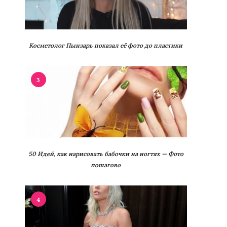
Косметолог Пынзарь показал её фото до пластики
3
50 Идей, как нарисовать бабочки на ногтях — Фото
пошагово
4