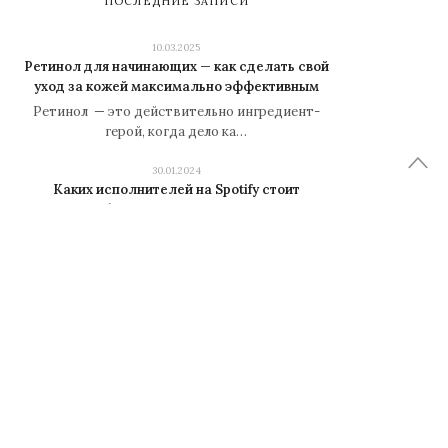
ПОСЛЕДНИЕ ЗАПИСИ
10.03.2025
Ретинол для начинающих — как сделать свой
уход за кожей максимально эффективным
Ретинол — это действительно ингредиент-
герой, когда дело ка…
30.01.2024
Каких исполнителей на Spotify стоит
обязательно послушать
Автор: iarriba Распечатать Оцените статью:
54321 (33 голоса,…
25.09.2022
Звезды «чайлд фри»: 10 знаменитостей,
которые сознательно не заводили детей
Многие не получают удовольствия от семейной
жизни и общения …