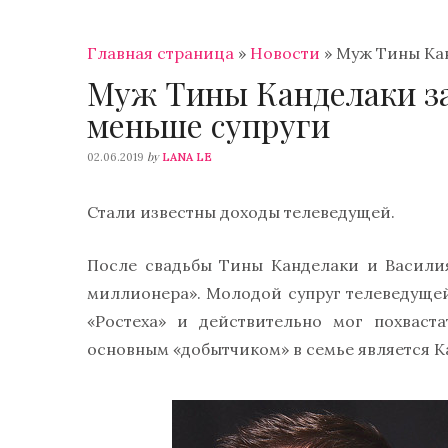
Главная страница
»
Новости
»
Муж Тины Кан
Муж Тины Канделаки за
меньше супруги
by
02.06.2019
LANA LE
Стали известны доходы телеведущей.
После свадьбы Тины Канделаки и Василия
миллионера». Молодой супруг телеведуще
«Ростеха» и действительно мог похваст
основным «добытчиком» в семье является К