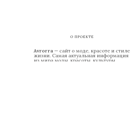
О ПРОЕКТЕ
Avrorra
— сайт о моде, красоте и стиле
жизни. Самая актуальная информация
из мира моды, красоты, культуры,
светской жизни, гастрономии,
путешествий, а также — психология
отношений, обзоры модных гаджетов.
Контакты
Реклама