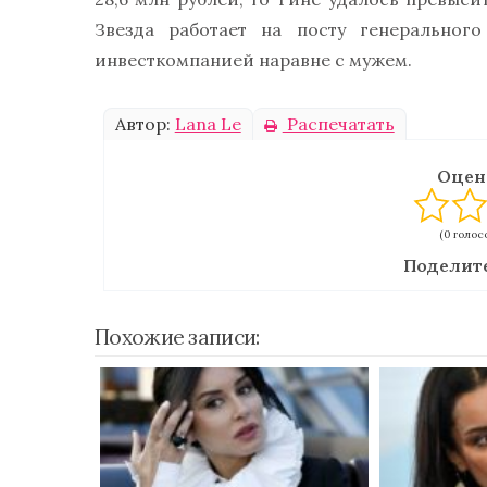
Звезда работает на посту генеральног
инвесткомпанией наравне с мужем.
Автор:
Lana Le
Распечатать
Оцен
(0 голосо
Поделите
Похожие записи: