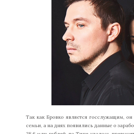
Так как Бровко является госслужащим, он
семьи, а на днях появились данные о зараб
28,6 млн рублей, то Тине удалось превысит