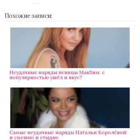
Похожие записи:
Неудачные наряды певицы МакSим: с
популярностью ушёл и вкус?
Самые неудачные наряды Натальи Королёвой:
и смешно и стыдно